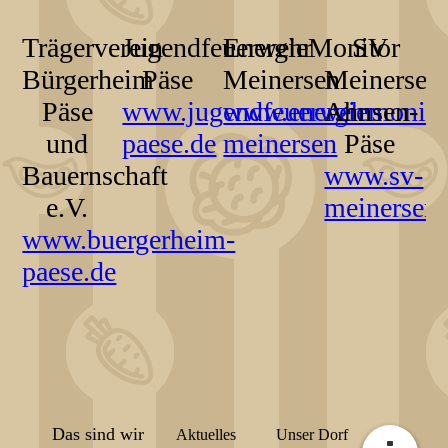
Trägerverein
Jugendfeuerwehr
EnergieMonitor
SV
Bürgerheim
Päse
Meinersen
Meinersen
Päse
www.jugendfeuerwehr-
www.energiemonito
Ahnsen-
und
paese.de
meinersen
Päse
Bauernschaft
www.sv-
e.V.
meinersen.
www.buergerheim-
paese.de
Das sind wir
Aktuelles
Unser Dorf