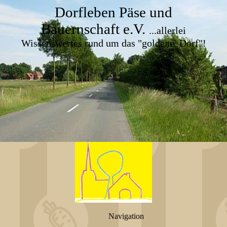
Dorfleben Päse und
Bauernschaft e.V.
...allerlei
Wissenswertes rund um das "goldene Dorf"!
Navigation