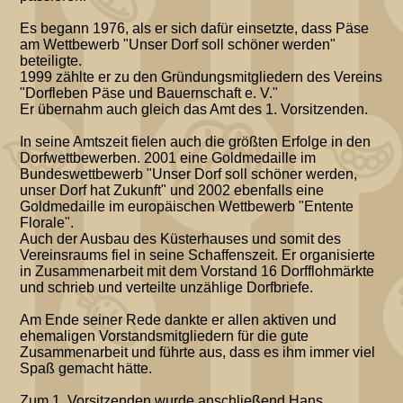
Es begann 1976, als er sich dafür einsetzte, dass Päse
am Wettbewerb "Unser Dorf soll schöner werden"
beteiligte.
1999 zählte er zu den Gründungsmitgliedern des Vereins
"Dorfleben Päse und Bauernschaft e. V."
Er übernahm auch gleich das Amt des 1. Vorsitzenden.
In seine Amtszeit fielen auch die größten Erfolge in den
Dorfwettbewerben. 2001 eine Goldmedaille im
Bundeswettbewerb "Unser Dorf soll schöner werden,
unser Dorf hat Zukunft" und 2002 ebenfalls eine
Goldmedaille im europäischen Wettbewerb "Entente
Florale".
Auch der Ausbau des Küsterhauses und somit des
Vereinsraums fiel in seine Schaffenszeit. Er organisierte
in Zusammenarbeit mit dem Vorstand 16 Dorfflohmärkte
und schrieb und verteilte unzählige Dorfbriefe.
Am Ende seiner Rede dankte er allen aktiven und
ehemaligen Vorstandsmitgliedern für die gute
Zusammenarbeit und führte aus, dass es ihm immer viel
Spaß gemacht hätte.
Zum 1. Vorsitzenden wurde anschließend Hans