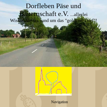
Dorfleben Päse und
Bauernschaft e.V.
...allerlei
Wissenswertes rund um das "goldene Dorf"!
Navigation