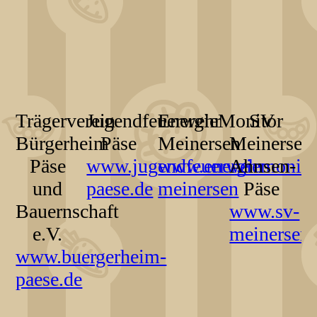
Trägerverein
Jugendfeuerwehr
EnergieMonitor
SV
Bürgerheim
Päse
Meinersen
Meinersen
Päse
www.jugendfeuerwehr-
www.energiemonito
Ahnsen-
und
paese.de
meinersen
Päse
Bauernschaft
www.sv-
e.V.
meinersen.
www.buergerheim-
paese.de